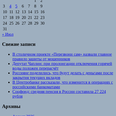
1
2
3
4
5
6
7
8
9
10
11
12
13
14
15
16
17
18
19
20
21
22
23
24
25
26
27
28
29
30
31
« Июл
Свежие записи
В столичном проекте «Перезвони сам» назвали главное
правило защиты от мошенников
Депутат Чаплин: при пролонгации отключения горячей
воды положен перерасчёт
Россияне поделились, что будут делать с деньгами после
закрытия текущих вкладов
В Центробанке рассказали, что изменится в операциях с
российскими банкоматами
Соцфонд: средняя пенсия в России составила 27 224
рубля
Архивы