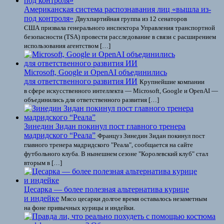
Американская система распознавания лиц «вышла из-
под контроля»
Двухпартийная группа из 12 сенаторов
США призвала генерального инспектора Управления транспортной
безопасности (TSA) провести расследование в связи с расширением
использования агентством […]
Microsoft, Google и OpenAI объединились
для ответственного развития ИИ
Крупнейшие компании
в сфере искусственного интеллекта — Microsoft, Google и OpenAI —
объединились для ответственного развития […]
Зинедин Зидан покинул пост главного тренера
мадридского “Реала”
Француз Зинедин Зидан покинул пост
главного тренера мадридского "Реала", сообщается на сайте
футбольного клуба. В нынешнем сезоне "Королевский клуб" стал
вторым в […]
Цесарка — более полезная альтернатива курице
и индейке
Мясо цесарки долгое время оставалось незаметным
на фоне привычных курицы и индейки.