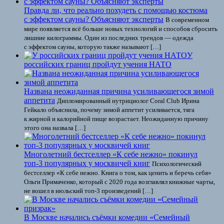
Правда ли, что реально похудеть с помощью костюма
с эффектом сауны? Объясняют эксперты
В современном
мире появляется всё больше новых технологий и способов сбросить
лишние килограммы. Один из последних трендов — одежда
с эффектом сауны, которую также называют […]
У
российских границ пройдут учения НАТО
Названа неожиданная причина усиливающегося зимой
аппетита
Дипломированный нутрициолог Coral Club Ирина
Гейкало объяснила, почему зимой аппетит усиливается, тяга
к жирной и калорийной пище возрастает. Неожиданную причину
этого она назвала […]
Многолетний бестселлер «К себе нежно» покинул
топ-3 популярных у москвичей книг
Психологический
бестселлер «К себе нежно. Книга о том, как ценить и беречь себя»
Ольги Примаченко, который с 2020 года возглавлял книжные чарты,
не вошел в июльский топ-3 произведений […]
В Москве начались съёмки комедии «Семейный