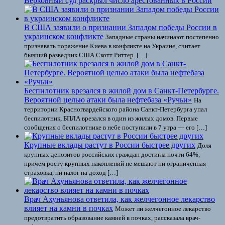
Верховный суд раскрыл число арестованных в России
В США заявили о признании Западом победы России в
украинском конфликте
Западные страны начинают постепенно
признавать поражение Киева в конфликте на Украине, считает
бывший разведчик США Скотт Риттер. […]
Беспилотник врезался в жилой дом в Санкт-Петербурге.
Вероятной целью атаки была нефтебаза «Ручьи»
На
территории Красногвардейского района Санкт-Петербурга упал
беспилотник, БПЛА врезался в один из жилых домов. Первые
сообщения о беспилотнике в небе поступили в 7 утра — его […]
Крупные вклады растут в России быстрее других
Доля
крупных депозитов российских граждан достигла почти 64%,
причем росту крупных накоплений не мешают ни ограниченная
страховка, ни налог на доход […]
Врач Ахуньянова ответила, как желчегонное лекарство
влияет на камни в почках
Может ли желчегонное лекарство
предотвратить образование камней в почках, рассказала врач-