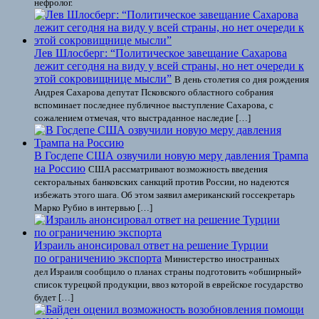
нефролог.
Лев Шлосберг: “Политическое завещание Сахарова
лежит сегодня на виду у всей страны, но нет очереди к
этой сокровищнице мысли”
В день столетия со дня рождения
Андрея Сахарова депутат Псковского областного собрания
вспоминает последнее публичное выступление Сахарова, с
сожалением отмечая, что выстраданное наследие […]
В Госдепе США озвучили новую меру давления Трампа
на Россию
США рассматривают возможность введения
секторальных банковских санкций против России, но надеются
избежать этого шага. Об этом заявил американский госсекретарь
Марко Рубио в интервью […]
Израиль анонсировал ответ на решение Турции
по ограничению экспорта
Министерство иностранных
дел Израиля сообщило о планах страны подготовить «обширный»
список турецкой продукции, ввоз которой в еврейское государство
будет […]