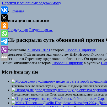
Перейти к основному содержимому
Главная
Навигация по записям
←
Предыдущая
Следующая
→
ФСБ раскрыла суть обвинений против 
Опубликовано
21 июля, 2023
автором
Любовь Ширижик
Следователь ФСБ вменяет экс-министру ДНР Игорю Гиркину (Ст
известно, что Стрелкову предъявлено обвинение. Он просил су
Запись опубликована автором
Любовь Ширижик
в рубрике
Сил
More from my site
женского волейбольного клуба «Динамо» Владимир Зиничев рассказал
Стоядинович, известная как Стоя, дала совет мужчине, никогда не до