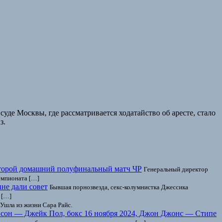
е Москвы, где рассматривается ходатайство об аресте, стало
з.
второй домашний полуфинальный матч ЧР
Генеральный директор
емпионата […]
не дали совет
Бывшая порнозвезда, секс-колумнистка Джессика
 […]
Ушла из жизни Сара Райс.
сон — Джейк Пол, бокс 16 ноября 2024, Джон Джонс — Стипе