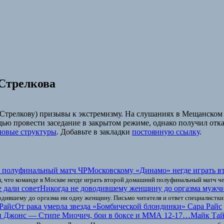
Стрелкова
релкову) призывы к экстремизму. На слушаниях в Мещанском суд
дью провести заседание в закрытом режиме, однако получил отка
овые структуры
. Добавьте в закладки
постоянную ссылку
.
Московскому «Динамо» негде играть 
, что команде в Москве негде играть второй домашний полуфинальный матч ч
Никогда не доводившему женщину до оргазма мужчи
водившему до оргазма ни одну женщину. Письмо читателя и ответ специалистки
От рака умерла звезда «Бомбической блондинки» Сара Райс
Майк Тай