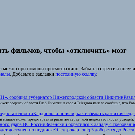
пять фильмов, чтобы «отключить» мозг
ли можно при помощи просмотра кино. Забыть о стрессе и полу
иалы
. Добавьте в закладки
постоянную ссылку
.
Рави
жегородской области Глеб Никитин в своем Telegram‑канале сообщил, что Ра
Кардиологи поняли, как избежать развития серд
ой мышце может предотвратить развитие сердечной недостаточности у людей,
Зеленский обратился к Западу с требован
Электрокар Ioniq 5 доберется до Росси