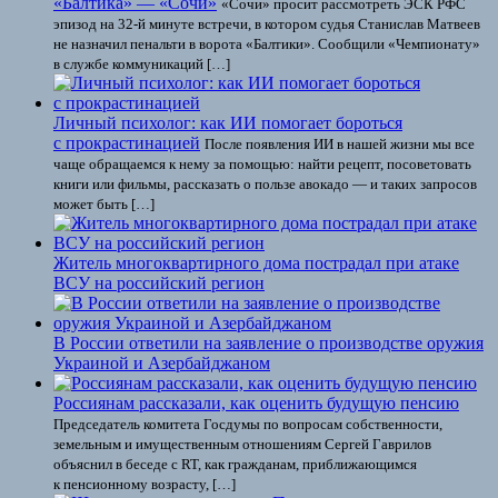
«Балтика» — «Сочи»
«Сочи» просит рассмотреть ЭСК РФС
эпизод на 32-й минуте встречи, в котором судья Станислав Матвеев
не назначил пенальти в ворота «Балтики». Сообщили «Чемпионату»
в службе коммуникаций […]
Личный психолог: как ИИ помогает бороться
с прокрастинацией
После появления ИИ в нашей жизни мы все
чаще обращаемся к нему за помощью: найти рецепт, посоветовать
книги или фильмы, рассказать о пользе авокадо — и таких запросов
может быть […]
Житель многоквартирного дома пострадал при атаке
ВСУ на российский регион
В России ответили на заявление о производстве оружия
Украиной и Азербайджаном
Россиянам рассказали, как оценить будущую пенсию
Председатель комитета Госдумы по вопросам собственности,
земельным и имущественным отношениям Сергей Гаврилов
объяснил в беседе с RT, как гражданам, приближающимся
к пенсионному возрасту, […]