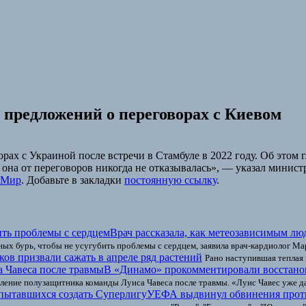
 предложений о переговорах с Киевом
рах с Украиной после встречи в Стамбуле в 2022 году. Об этом
 она от переговоров никогда не отказывалась», — указал минист
Мир
. Добавьте в закладки
постоянную ссылку
.
Врач рассказала, как метеозависимым лю
ных бурь, чтобы не усугубить проблемы с сердцем, заявила врач-кардиолог Ма
ков призвали сажать в апреле ряд растений
Рано наступившая теплая 
В «Динамо» прокомментировали восстанов
ение полузащитника команды Луиса Чавеса после травмы. «Луис Чавес уже да
УЕФА выдвинул обвинения проти