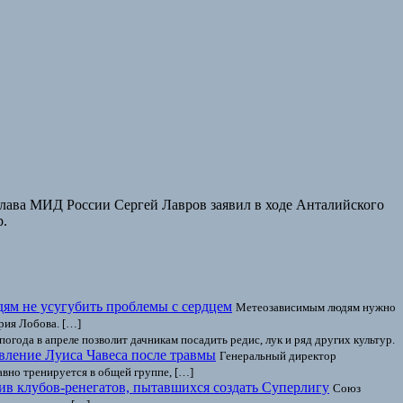
 глава МИД России Сергей Лавров заявил в ходе Анталийского
р.
дям не усугубить проблемы с сердцем
Метеозависимым людям нужно
рия Лобова. […]
погода в апреле позволит дачникам посадить редис, лук и ряд других культур.
ление Луиса Чавеса после травмы
Генеральный директор
вно тренируется в общей группе, […]
в клубов-ренегатов, пытавшихся создать Суперлигу
Союз