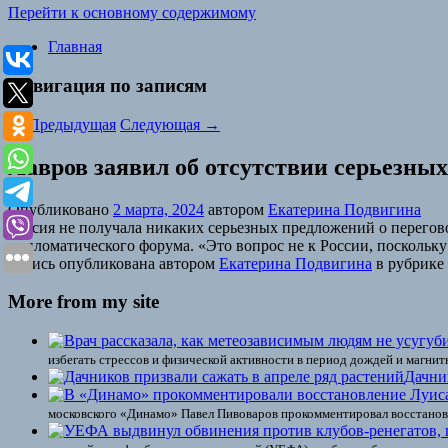
Перейти к основному содержимому
Главная
Навигация по записям
←
Предыдущая
Следующая
→
Лавров заявил об отсутствии серьезных
Опубликовано
2 марта, 2024
автором
Екатерина Подвигина
Россия не получала никаких серьезных предложений о перегово
дипломатического форума. «Это вопрос не к России, поскольку
Запись опубликована автором
Екатерина Подвигина
в рубрике
More from my site
избегать стрессов и физической активности в период дождей и магнит
Дачни
московского «Динамо» Павел Пивоваров прокомментировал восстановл