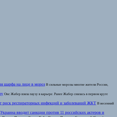
я шарфа на лице в мороз
В сильные морозы многие жители России,
ру
Онс Жабер взяла паузу в карьере. Ранее Жабер снялась в первом круге
ет риск респираторных инфекций и заболеваний ЖКТ
В весенний
Украина вводит санкции против 11 российских актеров и