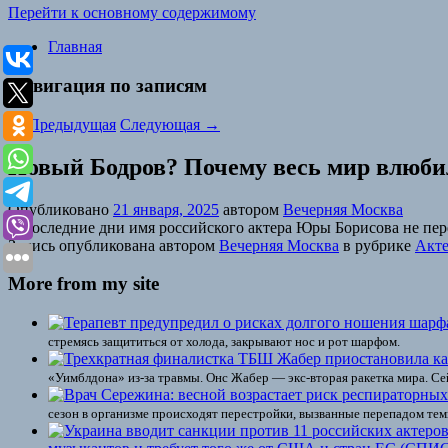
Перейти к основному содержимому
Главная
Навигация по записям
←
Предыдущая
Следующая
→
Новый Бодров? Почему весь мир влюби
Опубликовано
21 января, 2025
автором
Вечерняя Москва
В последние дни имя российского актера Юры Борисова не пер
Запись опубликована автором
Вечерняя Москва
в рубрике
Акт
More from my site
стремясь защититься от холода, закрывают нос и рот шарфом.
«Уимблдона» из-за травмы. Онс Жабер — экс-вторая ракетка мира. Сей
сезон в организме происходят перестройки, вызванные перепадом тем