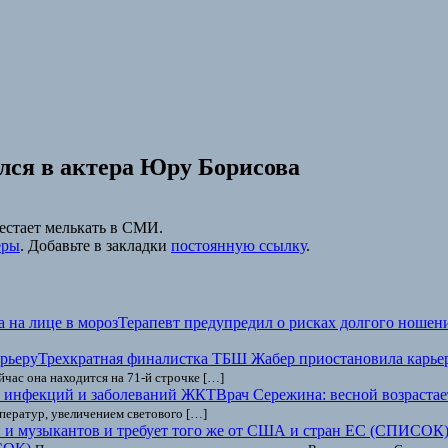
лся в актера Юру Борисова
естает мелькать в СМИ.
еры
. Добавьте в закладки
постоянную ссылку
.
Терапевт предупредил о рисках долгого ношени
Трехкратная финалистка ТБШ Жабер приостановила карье
час она находится на 71-й строчке […]
Врач Сережина: весной возраста
ператур, увеличением светового […]