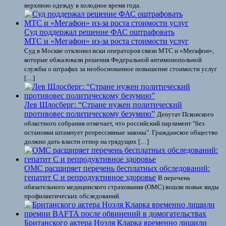
верхнюю одежду в холодное время года.
Суд поддержал решение ФАС оштрафовать
МТС и «Мегафон» из-за роста стоимости услуг
Суд в Москве отклонил иски операторов связи МТС и «Мегафон»,
которые обжаловали решения Федеральной антимонопольной
службы о штрафах за необоснованное повышение стоимости услуг
[…]
Лев Шлосберг: “Стране нужен политический
противовес политическому безумию”
Депутат Псковского
областного собрания отмечает, что российский парламент "без
остановки штампует репрессивные законы". Гражданское общество
должно дать власти отпор на грядущих […]
ОМС расширяет перечень бесплатных обследований:
гепатит С и репродуктивное здоровье
В перечень
обязательного медицинского страхования (ОМС) вошли новые виды
профилактических обследований.
Британского актера Ноэля Кларка временно лишили