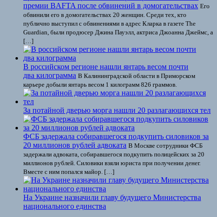
премии BAFTA после обвинений в домогательствах
Его
обвинили его в домогательствах 20 женщин. Среди тех, кто
публично выступил с обвинениями в адрес Кларка в газете The
Guardian, были продюсер Джина Пауэлл, актриса Джоанна Джеймс, а
[…]
В российском регионе нашли янтарь весом почти
два килограмма
В Калининградской области в Приморском
карьере добыли янтарь весом 1 килограмм 826 граммов.
За потайной дверью морга нашли 20 разлагающихся тел
ФСБ задержала собиравшегося подкупить силовиков за
20 миллионов рублей адвоката
В Москве сотрудники ФСБ
задержали адвоката, собиравшегося подкупить полицейских за 20
миллионов рублей. Силовики взяли юриста при получении денег.
Вместе с ним попался майор. […]
На Украине назначили главу будущего Министерства
национального единства