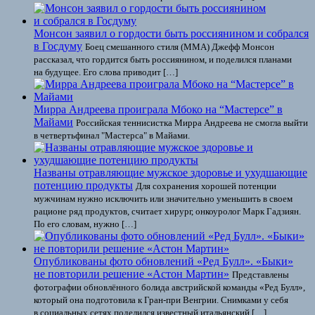
Монсон заявил о гордости быть россиянином и собрался
в Госдуму
Боец смешанного стиля (ММА) Джефф Монсон
рассказал, что гордится быть россиянином, и поделился планами
на будущее. Его слова приводит […]
Мирра Андреева проиграла Мбоко на “Мастерсе” в
Майами
Российская теннисистка Мирра Андреева не смогла выйти
в четвертьфинал "Мастерса" в Майами.
Названы отравляющие мужское здоровье и ухудшающие
потенцию продукты
Для сохранения хорошей потенции
мужчинам нужно исключить или значительно уменьшить в своем
рационе ряд продуктов, считает хирург, онкоуролог Марк Гадзиян.
По его словам, нужно […]
Опубликованы фото обновлений «Ред Булл». «Быки»
не повторили решение «Астон Мартин»
Представлены
фотографии обновлённого болида австрийской команды «Ред Булл»,
который она подготовила к Гран-при Венгрии. Снимками у себя
в социальных сетях поделился известный итальянский […]