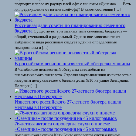
подходит к первому раунду плей-офф с минским «Динамо». — Есть
ли предвкушение от начала плей-офф? В каком состоянии […]
Россиянам дали советы по планированию семейного
бюджета
Существуют три главных типа семейных бюджетов —
общий, смешанный и раздельный. Однако вне зависимости от
выбранного вида россиянам следует идти на определенные
компромиссы и […]
В российском регионе неизвестный обстрелял машины
В Челябинске неизвестный обстрелял автомобили из
пневматического пистолета. Стрелял злоумышленник из пистолета с
лазерным целеуказателем с балкона дома №10 на улице Зальцмана.
Полиция […]
Известного российского 27-летнего блогера нашли
мертвым в Петербурге
76-летняя актриса опровергла слухи о приеме
«Оземпика» после похудения на 45 килограммов
Американская актриса Кэти Бейтс опровергла слухи о приеме