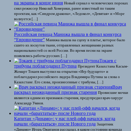
на экраны в конце июня
Новый сериал о человеческих пороках
снял режиссер Николай Хомерики, ранее известный по таким
проектам, как «Синдром дракона», «Ледокол», «Девятая» и «Море
волнуется […]
Российская певица Манижа вышла в финал конкурса
“Евровидение”
Манижа вышла на сцену в платье, которое было
сшито из лоскутов ткани, отправленных женщинами разных
национальностей со всей России. Во время песни на экране
появлялись работы русских […]
Токаев с
трибуны поблагодарил Путина
Президент Казахстана Касым-
Жомарт Токаев выступил на открытии «Игр будущего» и
поблагодарил российского лидера Владимира Путина за слова о
Казахстане. Его слова, произнесенные с трибуны, […]
Врач
раскрыл неожиданный признак старения
Провисшие мочки
являются одним из признаков старения, предупредил врач-хирург
Александр Умнов.
Капитан «Динамо»: у нас плей-офф начался, когда
начали «барахтаться» после Нового года
Защитник
«Динамо» Игорь Ожиганов рассказал, в каком состоянии команда