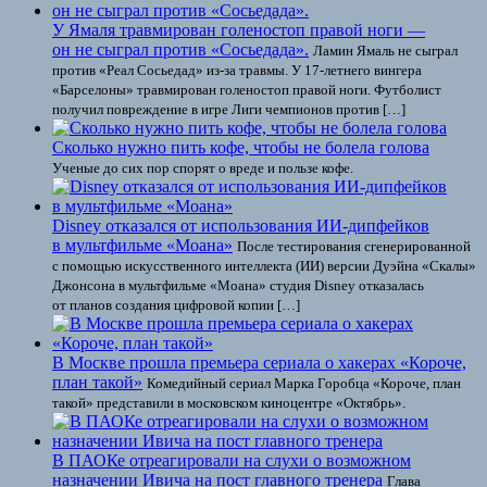
У Ямаля травмирован голеностоп правой ноги —
он не сыграл против «Сосьедада».
Ламин Ямаль не сыграл
против «Реал Сосьедад» из-за травмы. У 17-летнего вингера
«Барселоны» травмирован голеностоп правой ноги. Футболист
получил повреждение в игре Лиги чемпионов против […]
Сколько нужно пить кофе, чтобы не болела голова
Ученые до сих пор спорят о вреде и пользе кофе.
Disney отказался от использования ИИ-дипфейков
в мультфильме «Моана»
После тестирования сгенерированной
с помощью искусственного интеллекта (ИИ) версии Дуэйна «Скалы»
Джонсона в мультфильме «Моана» студия Disney отказалась
от планов создания цифровой копии […]
В Москве прошла премьера сериала о хакерах «Короче,
план такой»
Комедийный сериал Марка Горобца «Короче, план
такой» представили в московском киноцентре «Октябрь».
В ПАОКе отреагировали на слухи о возможном
назначении Ивича на пост главного тренера
Глава