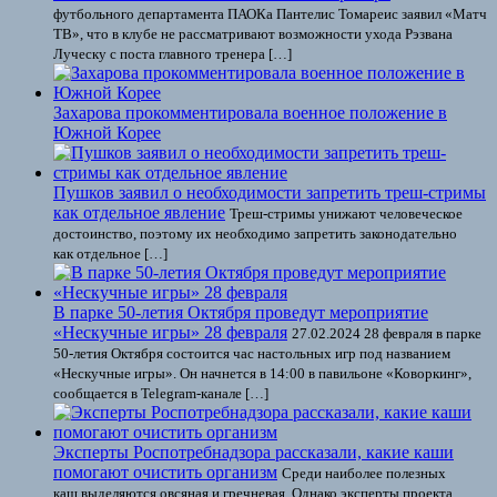
футбольного департамента ПАОКа Пантелис Томареис заявил «Матч
ТВ», что в клубе не рассматривают возможности ухода Рэзвана
Луческу с поста главного тренера […]
Захарова прокомментировала военное положение в
Южной Корее
Пушков заявил о необходимости запретить треш-стримы
как отдельное явление
Треш-стримы унижают человеческое
достоинство, поэтому их необходимо запретить законодательно
как отдельное […]
В парке 50-летия Октября проведут мероприятие
«Нескучные игры» 28 февраля
27.02.2024 28 февраля в парке
50-летия Октября состоится час настольных игр под названием
«Нескучные игры». Он начнется в 14:00 в павильоне «Коворкинг»,
сообщается в Telegram-канале […]
Эксперты Роспотребнадзора рассказали, какие каши
помогают очистить организм
Среди наиболее полезных
каш выделяются овсяная и гречневая. Однако эксперты проекта